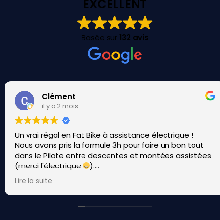
EXCELLENT
Basée sur
132 avis
Clément
il y a 2 mois
Un vrai régal en Fat Bike à assistance électrique !
Nous avons pris la formule 3h pour faire un bon tout
dans le Pilate entre descentes et montées assistées
(merci l'électrique
).
Les vélos sont vraiment top et le staff est passionné
Lire la suite
et adorable !
Merci encore les gars.
On se revoit en hiver pour tester les fat sur la neige